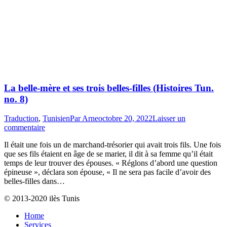
La belle-mère et ses trois belles-filles (Histoires Tun.
no. 8)
Traduction
,
Tunisien
Par
Arne
octobre 20, 2022
Laisser un
commentaire
Il était une fois un de marchand-trésorier qui avait trois fils. Une fois
que ses fils étaient en âge de se marier, il dit à sa femme qu’il était
temps de leur trouver des épouses. « Réglons d’abord une question
épineuse », déclara son épouse, « Il ne sera pas facile d’avoir des
belles-filles dans…
© 2013-2020 ilès Tunis
Home
Services