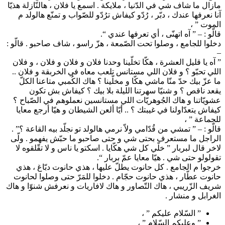
مازال ما شاف شي في الدّنيا ، ملايكة . اسمع يا فلان ، هالنّازلة هذيّا
آنا نعرفها عندك ، دبّر ، رُدّو كيفاش ترُدّو للصّواب و تمنّع هالولد م
الموت ” ،
قالّو : – ” آه اتهنّى ، أي تعرفها عندي “.
دخلوا للجامع ، وصلوا تحت الصّمعة ، هزّ راسو ، شاف صاحبو . قالّو :
–
” آه يا قليل العشرة ، هكّا تخلّينا وحدنا فلان و فلان و فلان ، و فلان
اللي تحبّو ؟ و فلان اللي مستانس تلعب معاه في الخربقة و فلان ..
ما عزّ بيك حدّ منّا ماشي هكّا و مخلّينا ؟ هاك الكُمبي متاعنا الكلّ
يقعد ناقص ؟ و شنيّا سهرتنا الليلة بلا بيك ؟ كيفاش بش تكون
عشويّاتنا و هاك الجُوهريّات اللي مستانسين نعملوهم في الصّباح ؟
كيفاش يتعدّاولنا في غيبتك ؟ .. أيّا ألعن الشيطان و هيّا أرجع معايا
للجماعة ” ،
قالّو : – ” تمشي من قُدّامي ولاّ نرمي هالولد تو نجلّد بيه القاعة ؟” .
الراجل ما مستعرف بحتى شي و حتى صاحبو ما حبّش يفهمو . ولّى
لاخر قال لبربار ” خلّي كل شي هكّايا . اسكتو يا ناس و لا تقّلقوه لا
تقولولو حتى شي . هيّا معايا عمّ بربار “.
خرجوا م الجامع . كل حانوت يطلّ عليها ، هذي حانوت دبّاغ ، هذي
حانوت عطّار ، هذي حانوت حجّام . دخلوا للمَرّ حتى وصلوا لحانوت
شريف الزّريبي ، هاك التّصاور و هاك لافاريات و نعرفش شنوّا و هاك
الغرابل و منشار .
” السّلام عليكم ” ،
” وعليكم السّلام ” ،