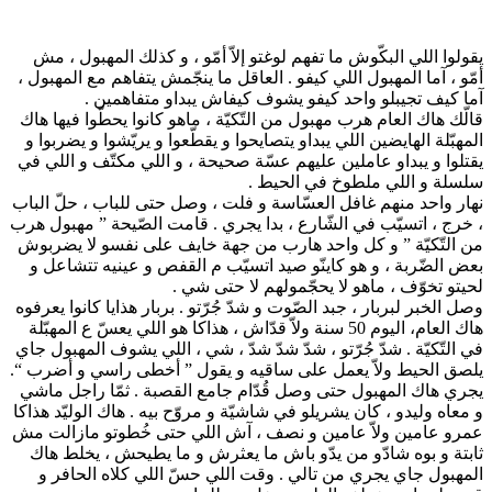
يقولوا اللي البكّوش ما تفهم لوغتو إلاّ أمّو ، و كذلك المهبول ، مش
أمّو ، آما المهبول اللي كيفو . العاقل ما ينجّمش يتفاهم مع المهبول ،
آما كيف تجيبلو واحد كيفو يشوف كيفاش يبداو متفاهمين .
قالّك هاك العام هرب مهبول من التّكيّة ، ماهو كانوا يحطّوا فيها هاك
المهبّلة الهايضين اللي يبداو يتصايحوا و يقطّعوا و يريّشوا و يضربوا و
يقتلوا و يبداو عاملين عليهم عسّة صحيحة ، و اللي مكتّف و اللي في
سلسلة و اللي ملطوخ في الحيط .
نهار واحد منهم غافل العسّاسة و فلت ، وصل حتى للباب ، حلّ الباب
، خرج ، اتسيّب في الشّارع ، بدا يجري . قامت الصّيحة ” مهبول هرب
من التّكيّة ” و كل واحد هارب من جهة خايف على نفسو لا يضربوش
بعض الضّربة ، و هو كاينّو صيد اتسيّب م القفص و عينيه تتشاعل و
لحيتو تخوّف ، ماهو لا يحجّمولهم لا حتى شي .
وصل الخبر لبربار ، جبد الصّوت و شدّ جُرّتو . بربار هذايا كانوا يعرفوه
هاك العام، اليوم 50 سنة ولاّ قدّاش ، هذاكا هو اللي يعسّ ع المهبّلة
في التّكيّة . شدّ جُرّتو ، شدّ شدّ شدّ ، شي ، اللي يشوف المهبول جاي
يلصق الحيط ولاّ يعمل على ساقيه و يقول ” أخطى راسي و أضرب “.
يجري هاك المهبول حتى وصل قُدّام جامع القصبة . ثمّا راجل ماشي
و معاه وليدو ، كان يشريلو في شاشيّة و مروّح بيه . هاك الوليّد هذاكا
عمرو عامين ولاّ عامين و نصف ، آش اللي حتى خُطوتو مازالت مش
ثابتة و بوه شادّو من يدّو باش ما يعثرش و ما يطيحش ، يخلط هاك
المهبول جاي يجري من تالي . وقت اللي حسّ اللي كلاه الحافر و