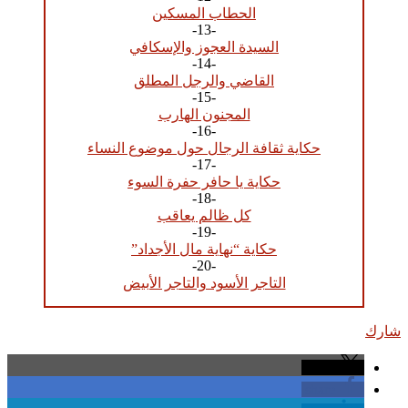
الحطاب المسكين
-13-
السيدة العجوز والإسكافي
-14-
القاضي والرجل المطلق
-15-
المجنون الهارب
-16-
حكاية ثقافة الرجال حول موضوع النساء
-17-
حكاية يا حافر حفرة السوء
-18-
كل ظالم يعاقب
-19-
حكاية “نهاية مال الأجداد”
-20-
التاجر الأسود والتاجر الأبيض
شارك
share
share