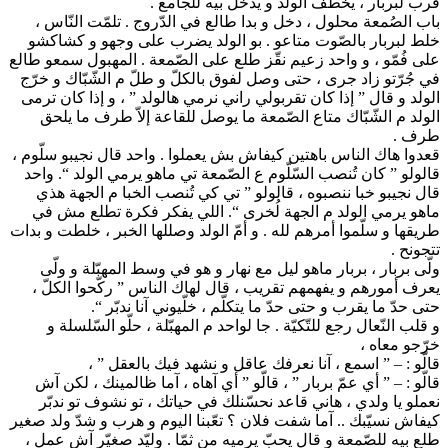
قرب لبربار ، يخطف الولد و يدخل بيه للجامع .
باب الصُمعة محلول ، دخل و بدا طالع في الدّروج . تلمّت النّاس ،
خلط لبربار بالصّوت متاعو . بو الولد يضرب على وجهو و كشاكشو
على فُمّو ، و واحد زعيم نقّز طلع على الصّمعة . المهبول سمعو طالع
في جُرّتو زاد جرى ، حتى وصل لفوق بالكلّ و طلّ م الشّبّاك و خرّج
الولد و قال ” إذا كان تقربولي راني نرمي هالولد ” ، و إذا كان ترمى
الولد م الشّبّاك متاع الصّمعة ما يوصل للقاعة إلاّ طرف ما يلحق
طرف .
قعدوا هاك الناس باهتين كيفاش بش يعملوا . واحد قال نجيبو سلّوم ،
قالولو ” كان تُنصب السّلّوم ع الصّمعة تي ماهو يرمي الولد “. واحد
قال نجيبو خبا ننصبوه ، قالولو ” تي كي تُنصب الخبا م الجهة هذي
ماهو يرمي الولد م الجهة لُخرى “. اللي يفكر فكرة تطلع مش في
طريقها و سلّموا أمرهم لله . و أمّ الولد وصللها الخبر ، خلطت و بدات
تتجونح .
ولّى بربار ، بربار ماهو ليل مع نهار و هو في وسط المهبّلة و ولّى
يعرف أمورهم و يفهمهم تقريب ، قال لهاك الناس ” ركّحوا الكلّ ،
حتى حدّ ما يقرب و حتى حدّ ما يتكلّم ، خلّيوني آنا ندبّر “.
و قلب النّعال رجع للتّكيّة . جا لواحد م المهبّلة ، حلّو السّلسلة و
خرّجو معاه ،
قالّو : – ” اسمع ، آنا نعرفك عاقل و نشهد فيك بالعقل ” ،
قالّو : – ” أي عمّ بربار ” ، قالّو ” أي آهاه ، آما ظالمينك ، لكن آش
نعملو يا ولدي ، هاني قاعد نحسّنلك في حياتك ، تو نشوف تو ندبّر
كيفاش نسيّبك .. آما شفت فلان ؟ تعّبنا اليوم و هرب و شدّ ولد صغير
طلع بيه للصّمعة و قال يحبّ يرميه من ثمّا . وليّد صغيّر آش عمل ،