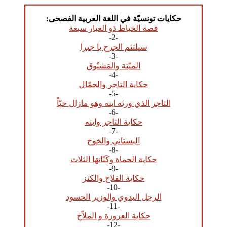
حكايات تونسيّة في اللغة العربية الفصحى:
قصة الخياط ذو العيار سبعة
-2-
سيلتئم الجرح يا جبرا
-3-
الميّتة والمَشنُوق
-4-
حكاية التاجر والجمّال
-5-
التاجر الذي ورثه ابنه وهو مازال حيّاً
-6-
حكاية التاجر وابنه
-7-
البستاني والخوخ
-8-
حكاية الحماة وكَنّاتهَا الثلاث
-9-
حكاية الفلاح والكنز
-10-
الرجل البدوي والوزير الحسود
-11-
حكاية العزوزة و الملاّخ
-12-