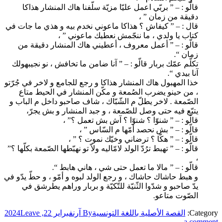
قالّو : – ” بربّي اعمل عليّا مزيّة سلّفنا هاك المنشار هذاكا
دقيقة من زمان ” ،
قال : – ” كيفاش ؟ هذاكا ماعوني نخدم بيه و هذي ما جات في
كتاب يا ولدي ، ما ننجّمش نعطيك ماعوني ” ،
قالّو : – ” أعمل معروف ، أعطيني هاك المنشار دقيقة من
زمان “.
تكلّم عمّك بربار قالّو : – ” آنا ضامن ما تخافش ، نو نجيبهولك
آنا بيدي “.
خذا المهبول هاك المنشار هذاكا و رجع للجامع و لاخر في جُرّتو
، من حينو يضرب الصُمعة و مكّن المنشار في الحيط متاع
الصّمعة . لاخر يطلّ م الشّبّاك ، شاف صاحبو داخل م الباب و
يتبّع فيه حتى وصل للصّمعة ، و جبد المنشار و بش يجرّ،
قالّو : – ” شنوّا ؟ شنوّا ؟ آش بش تعمل ؟” ،
قالّو : – ” بش نحصد أمّها م السّاس ” ،
قالّو : – ” هكّا ؟ ترضاني وخيّك نموت ؟ ” ،
قالّو : – ” تهبط ترُدّ الولد لامّاليه ولاّ تو نهبّطها الصّمعة بكلّها ؟”
،
قالّو : – ” مالا ما تعمل حتى شي ، هاني هابط “.
و هبط حاشاك حاشاك ، و رجع الولد لبوه و أمّو ، و حطّ يدّو في
يدّ صاحبو و شدّوا الثّنيّة للتّكيّة و بربار وراهم يطرشق في
الصّوت متاعو.
Category:
القصة الأصلية باللغة التونسية
By
آرن
فبراير 22, 2024
Leave
a comment